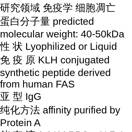
研究领域
免疫学
细胞凋亡
蛋白分子量
predicted
molecular weight: 40-50kDa
性
状
Lyophilized or Liquid
免
疫
原
KLH conjugated
synthetic peptide derived
from human FAS
亚
型
IgG
纯化方法
affinity purified by
Protein A