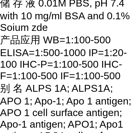
储
存
液
0.01M PBS, pH 7.4
with 10 mg/ml BSA and 0.1%
Soium zde
产品应用
WB=1:100-500
ELISA=1:500-1000 IP=1:20-
100 IHC-P=1:100-500 IHC-
F=1:100-500 IF=1:100-500
别
名
ALPS 1A; ALPS1A;
APO 1; Apo-1; Apo 1 antigen;
APO 1 cell surface antigen;
Apo-1 antigen; APO1; Apo1