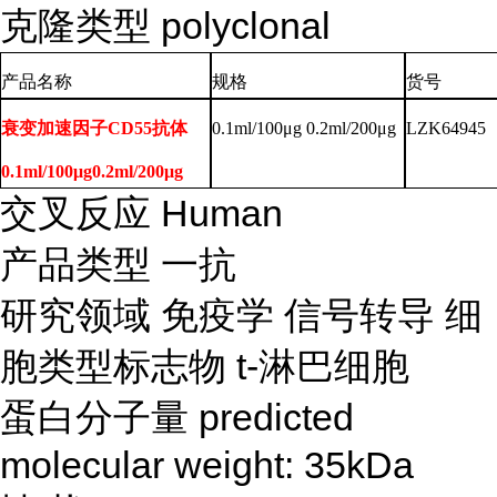
克隆类型
polyclonal
产品名称
规格
货号
衰变加速因子CD55抗体
0.1ml/100μg 0.2ml/200μg
LZK64945
0.1ml/100μg0.2ml/200μg
交叉反应
Human
产品类型
一抗
研究领域
免疫学
信号转导
细
胞类型标志物
t-淋巴细胞
蛋白分子量
predicted
molecular weight: 35kDa