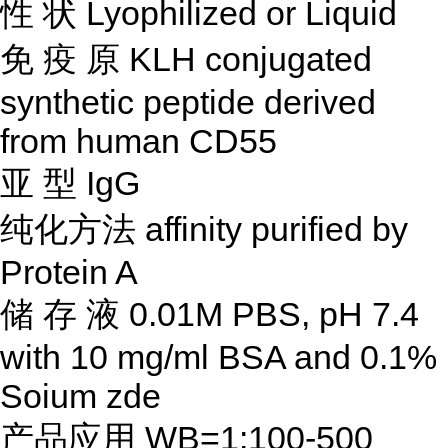
性
状
Lyophilized or Liquid
免
疫
原
KLH conjugated
synthetic peptide derived
from human CD55
亚
型
IgG
纯化方法
affinity purified by
Protein A
储
存
液
0.01M PBS, pH 7.4
with 10 mg/ml BSA and 0.1%
Soium zde
产品应用
WB=1:100-500