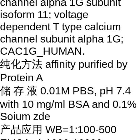
channel alpha 1G subunit
isoform 11; voltage
dependent T type calcium
channel subunit alpha 1G;
CAC1G_HUMAN.
纯化方法
affinity purified by
Protein A
储
存
液
0.01M PBS, pH 7.4
with 10 mg/ml BSA and 0.1%
Soium zde
产品应用
WB=1:100-500