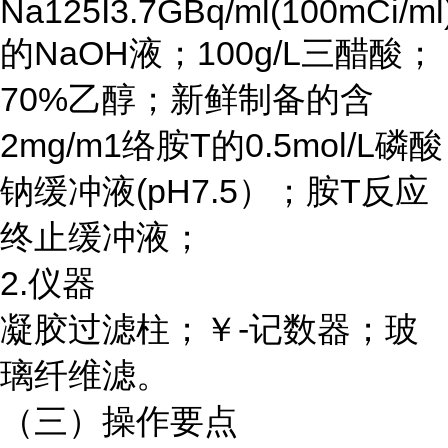
Na125I3.7GBq/ml(100mCi/ml
的NaOH液；100g/L三醋酸；
70%乙醇；新鲜制备的含
2mg/m1络胺T的0.5mol/L磷酸
钠缓冲液(pH7.5）；胺T反应
终止缓冲液；
2.仪器
凝胶过滤柱；￥
-记数器；玻
璃纤维滤。
（三）操作要点