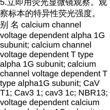
5.立即用荧光显微镜观察。观
察标本的特异性荧光强度。
别
名
calcium channel
voltage dependent alpha 1G
subunit; calcium channel
voltage dependent T type
alpha 1G subunit; calcium
channel voltage dependent T
type alpha1G subunit; CaV
T1; Cav3 1; cav3 1c; NBR13;
voltage dependent calcium