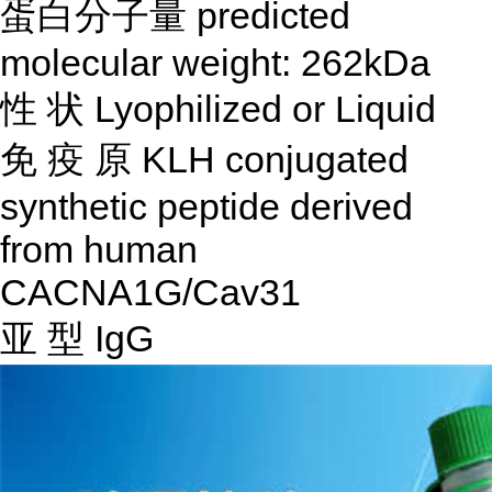
蛋白分子量
predicted
molecular weight: 262kDa
性
状
Lyophilized or Liquid
免
疫
原
KLH conjugated
synthetic peptide derived
from human
CACNA1G/Cav31
亚
型
IgG