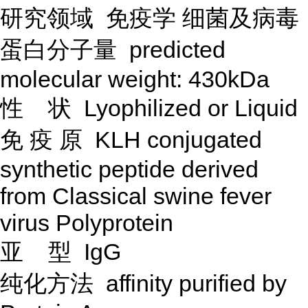
研究领域
免疫学
细菌及病毒
蛋白分子量
predicted
molecular weight: 430kDa
性
状
Lyophilized or Liquid
免
疫
原
KLH conjugated
synthetic peptide derived
from Classical swine fever
virus Polyprotein
亚
型
IgG
纯化方法
affinity purified by