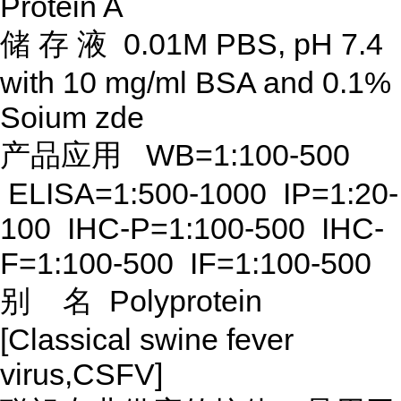
Protein A
储
存
液
0.01M PBS, pH 7.4
with 10 mg/ml BSA and 0.1%
Soium zde
产品应用
WB=1:100-500
ELISA=1:500-1000 IP=1:20-
100 IHC-P=1:100-500 IHC-
F=1:100-500 IF=1:100-500
别
名
Polyprotein
[Classical swine fever
virus,CSFV]