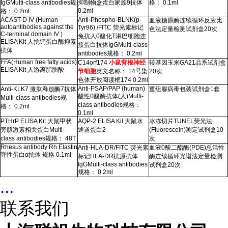
IgGMulti-class antibodies
规
抑制物盒蛋白家族
9
抗体
格：
0.1ml
0.2ml
格：
0.2ml
ACAST-D IV (Human
Anti-Phospho-BLNK(p-
血液糖原酶连续循环反应比
autoantibodies against the
Tyr96) /FITC
荧光素标记
色法定量检测试剂盒
20
次
C-terminal domain IV )
兔抗人
0
酸化
T
淋巴细胞连
ELISA Kit
人抗钙蛋白酶抑素
接蛋白抗体
IgGMulti-class
抗体
antibodies
规格：
0.2ml
FFA(Human free fatty acids)
C14orf174
小鼠背根神经
转基因玉米
GA21
品系试剂盒
ELISA Kit
人游离脂肪酸
节细胞
英文名称：
14
号染
20
次
色体开放阅读框
174 0.2ml
Anti-PSAP/PAP (human)
Anti-KLK7
激肽释放酶
7
抗体
重组腺病毒包装试剂盒
1
套
酸性
0
酸酶抗体
(
人
)Multi-
Multi-class antibodies
规
class antibodies
规格：
格：
0.2ml
0.1ml
PTHrP ELISA Kit
大鼠甲状
AQP-2 ELISA Kit
大鼠水
冰冻切片
TUNEL
荧光法
旁腺激素相关蛋白
Multi-
通道蛋白
2
(Fluorescein)
测定试剂盒
10
class antibodies
规格：
48T
次
Rhesus antibody Rh Elastin
Anti-HLA-DR/FITC
荧光素
血液
0
酸二酯酶
(PDE)
总活性
弹性蛋白α抗体 规格
0.1ml
标记
HLA-DR
抗原抗体
酶连续循环光谱法定量检测
IgGMulti-class antibodies
试剂盒
20
次
规格：
0.2ml
...
联系我们