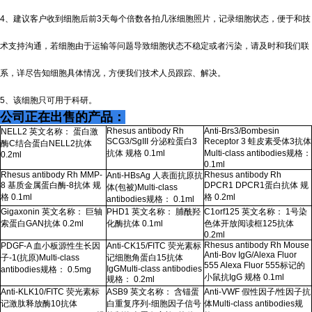
4、建议客户收到细胞后前3天每个倍数各拍几张细胞照片，记录细胞状态，便于和技
术支持沟通，若细胞由于运输等问题导致细胞状态不稳定或者污染，请及时和我们联
系，详尽告知细胞具体情况，方便我们技术人员跟踪、解决。
5、该细胞只可用于科研。
公司正在出售的产品：
Rhesus antibody Rh
Anti-Brs3/Bombesin
NELL2
英文名称： 蛋白激
SCG3/SgIII
分泌粒蛋白
3
Receptor 3
蛙皮素受体
3
抗体
酶
C
结合蛋白
NELL2
抗体
抗体 规格
0.1ml
Multi-class antibodies
规格：
0.2ml
0.1ml
Rhesus antibody Rh MMP-
Rhesus antibody Rh
Anti-HBsAg
人表面抗原抗
8
基质金属蛋白酶
-8
抗体 规
DPCR1 DPCR1
蛋白抗体 规
体
(
包被
)Multi-class
格
0.1ml
格
0.2ml
antibodies
规格：
0.1ml
Gigaxonin
英文名称： 巨轴
PHD1
英文名称： 脯酰羟
C1orf125
英文名称：
1
号染
索蛋白
GAN
抗体
0.2ml
化酶抗体
0.1ml
色体开放阅读框
125
抗体
0.2ml
Rhesus antibody Rh Mouse
PDGF-A
血小板源性生长因
Anti-CK15/FITC
荧光素标
Anti-Bov IgG/Alexa Fluor
子
-1(
抗原
)Multi-class
记细胞角蛋白
15
抗体
555 Alexa Fluor 555
标记的
IgGMulti-class antibodies
antibodies
规格：
0.5mg
小鼠抗
IgG
规格
0.1ml
规格：
0.2ml
Anti-KLK10/FITC
荧光素标
ASB9
英文名称： 含锚蛋
Anti-VWF
假性因子
/
性因子抗
记激肽释放酶
10
抗体
白重复序列
-
细胞因子信号
体
Multi-class antibodies
规