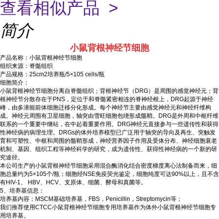
查看相似产品 >
简介
小鼠背根神经节细胞
产品名称：小鼠背根神经节细胞
组织来源：脊髓组织
产品规格：25cm2培养瓶/5×105 cells/瓶
细胞简介：
小鼠背根神经节细胞分离自脊髓组织；背根神经节（DRG）是周围的感觉神经元；背
根神经节分散存在于PNS，定位于和脊髓紧密相连的脊神经根上，DRG起源于神经
嵴，由多潜能前体细胞迁移分化形成。每个神经节主要由感觉神经元和神经纤维构
成。神经元周围有卫星细胞，轴突由雪旺细胞包绕形成髓鞘。DRG是外周和中枢纤维
联系的一个重要中继站，在中起着重要作用。DRG神经元直接参与一些遗传性和获得
性神经病的病理生理。DRGs的体外培养模型已广泛用于轴突的导向及再生、突触发
育和可塑性、中枢和周围的髓鞘形成，神经营养因子作用及受体分布、神经细胞衰老
机制、基因、组织工程等神经科学的研究，成为遗传性、获得性神经病的一个新的研
究途径。
本公司生产的小鼠背根神经节细胞采用混合酶消化结合密度梯度离心法制备而来，细
胞总量约为5×105个/瓶；细胞经NSE免疫荧光鉴定，细胞纯度可达90%以上，且不含
有HIV-1、 HBV、HCV、支原体、细菌、酵母和真菌等。
5、培养基信息：
培养基内容：MSCM基础培养基，FBS，Penicillin，Streptomycin等；
我们推荐使用CTCC小鼠背根神经节细胞专用培养基作为体外小鼠背根神经节细胞专
用培养基。