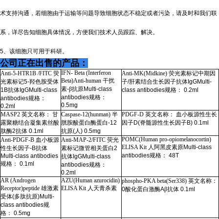
术支持沟通，若细胞由于运输等问题导致细胞状态不稳定或者污染，请及时和我们联
系，详尽告知细胞具体情况，方便我们技术人员跟踪、解决。
5、该细胞只可用于科研。
公司正在出售的产品：
IFN- Beta (Interferon
Anti-5-HTR1B /FITC
荧
Anti-MK(Midkine)
荧光素标记中期因
Beta)Anti-human
干扰
光素标记
5-
羟色胺受体
子
/
肝素结合生长因子抗体
IgGMulti-
素
-
β抗原
Multi-class
1B
抗体
IgGMulti-class
class antibodies
规格：
0.2ml
antibodies
规格：
antibodies
规格：
0.5mg
0.2ml
MASP2
英文名称： 甘
Caspase-12(hunman)
半
PDGF-D
英文名称： 血小板源性生长
露聚糖结合凝集素丝酸
胱胺酸蛋白酶蛋白
-12
因子
D(
脊髓源性生长因子
B) 0.1ml
肽酶
2
抗体
0.1ml
抗原
(
人
) 0.5mg
POMC(Human pro-opiomelanocortin)
Anti-PDGF-B
血小板源
Anti-MAP-2/FITC
荧光
ELISA Kit
人阿黑皮素原
Multi-class
性生长因子
-B
抗体
素标记微管相关蛋白
2
antibodies
规格：
48T
Multi-class antibodies
抗体
IgGMulti-class
规格：
0.1ml
antibodies
规格：
0.2ml
AR (Androgen
AZU(Human azurocidin)
phospho-PKA beta(Ser338)
英文名称：
Receptor)peptide
雄激素
ELISA Kit
人天青杀素
0
酸化蛋白激酶
A
β抗体
0.1ml
受体
(
多肽抗原
)Multi-
class antibodies
规
格：
0.5mg