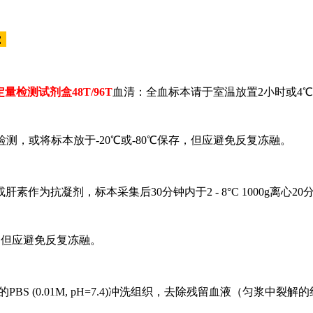
：
sa定量检测试剂盒48T/96T
血清：全血标本请于室温放置
2小时或4℃
检测，或将标本放于-20℃或-80℃保存，但应避免反复冻融。
或肝素作为抗凝剂，标本采集后30分钟内于2 - 8°C 1000g离心
存，但应避免反复冻融。
的PBS (0.01M, pH=7.4)冲洗组织，去除残留血液（匀浆中裂