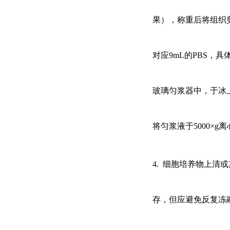
果），称重后将组织剪
对应9mL的PBS，
玻璃匀浆器中，于冰
将匀浆液于5000×g
4. 细胞培养物上清或
存，但应避免反复冻