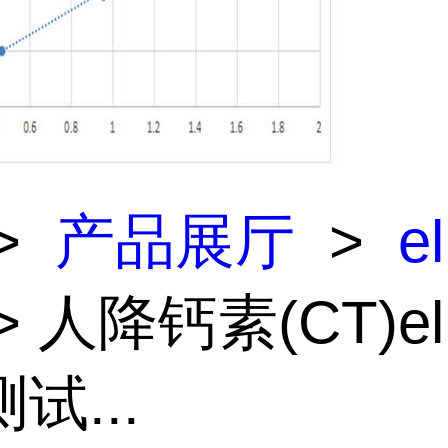
>
产品展厅
>
e
> 人降钙素(CT)el
试...