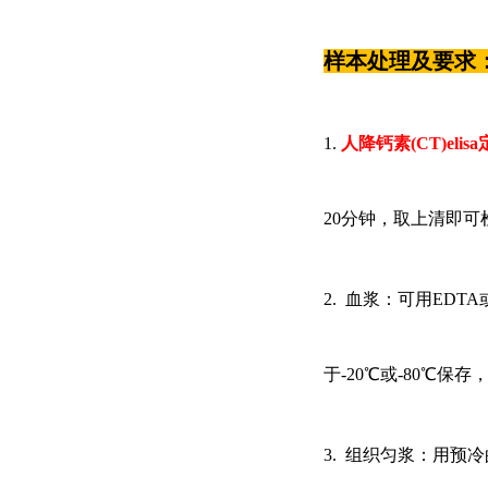
样本处理及要求
1.
人降钙素
(CT)eli
20分钟，取上清即可
2. 血浆：可用EDTA
于-20℃或-80℃保
3. 组织匀浆：用预冷