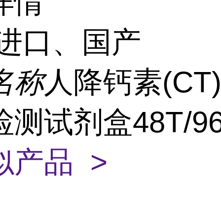
详情
进口、国产
名称
人降钙素(CT)e
测试剂盒48T/9
似产品 >