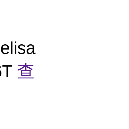
lisa
6T
查