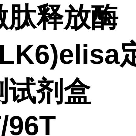
激肽释放酶
KLK6)elis
测试剂盒
/96T