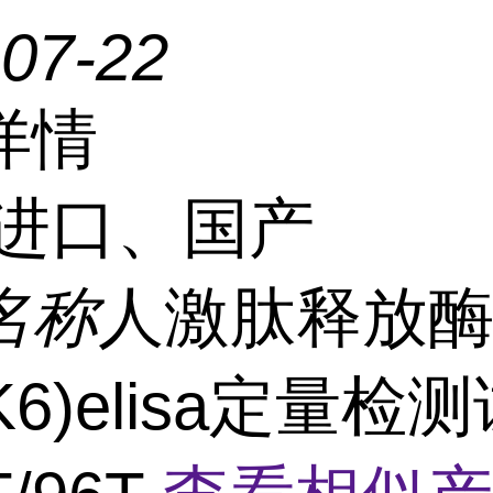
-07-22
详情
进口、国产
名称
人激肽释放
LK6)elisa定量检