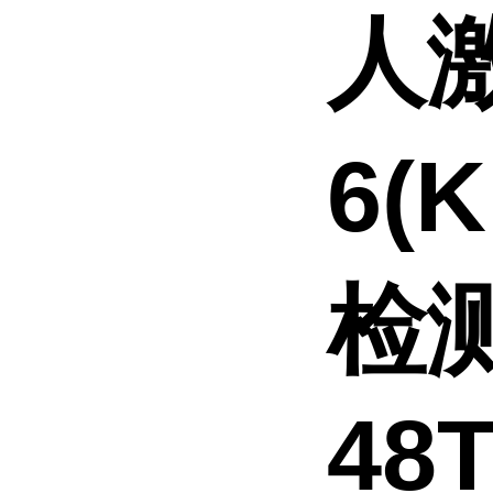
人
6(
检
48T