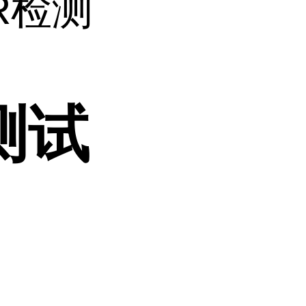
R检测
测试