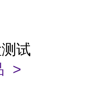
检测试
 >