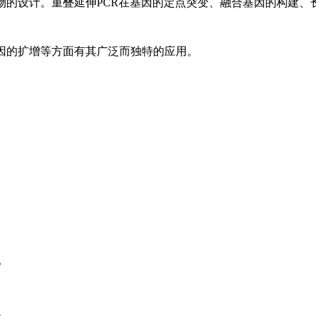
物的设计。重叠延伸PCR在基因的定点突变、融合基因的构建、
因的扩增等方面有其广泛而独特的应用。
1。
2。