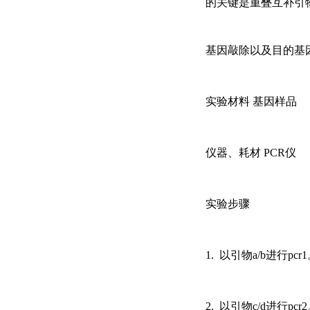
的关键是重叠互补引
基因敲除以及目的基
实验材料
基因样品
仪器、耗材
PCR仪
实验步骤
1. 以引物a/b进行pcr
2. 以引物c/d进行pcr