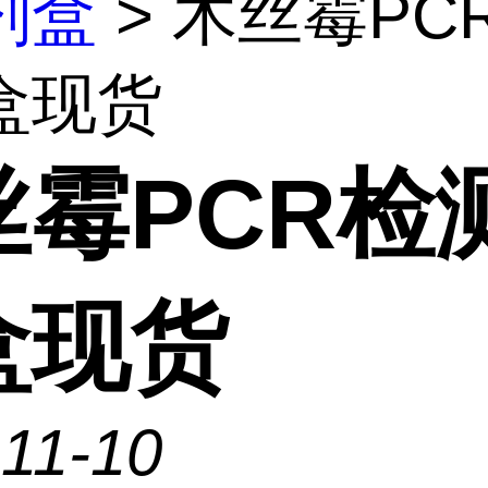
剂盒
> 木丝霉PC
盒现货
丝霉PCR检
盒现货
11-10