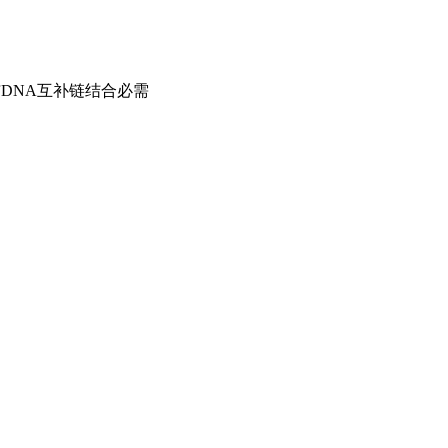
与
DNA互补链结合必需
。