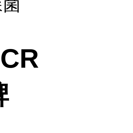
森菌
CR
牌