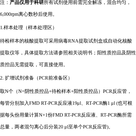
注：
产品仅用于科研
所有试剂使用前需完全解冻，混合均匀，
6,000rpm离心数秒后使用。
1.样本处理（样本处理区）
待检样本的核酸提取可采用病毒
RNA提取试剂盒或自动化核酸
提取仪等，具体提取方法请参照相关说明书；阳性质控品及阴性
质控品无需提取，可直接使用。
2. 扩增试剂准备（PCR前准备区）
取
N个（N=阴性质控品+待检样本+阳性质控品）PCR反应管，
每管分别加入FMD RT-PCR反应液19μl、RT-PCR酶1 μl (也可根
据每头份用量计算N+1份FMD RT-PCR反应液、RT-PCR酶所需
总量，两者混匀离心后分装20 μl至单个PCR反应管)。