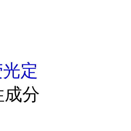
荧光定
性成分