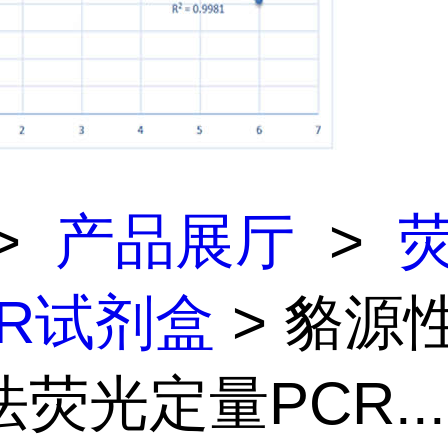
>
产品展厅
>
CR试剂盒
> 貉源
荧光定量PCR...