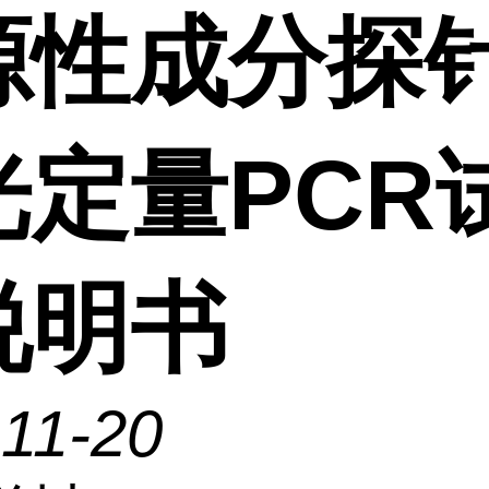
源性成分探
光定量PCR
说明书
11-20