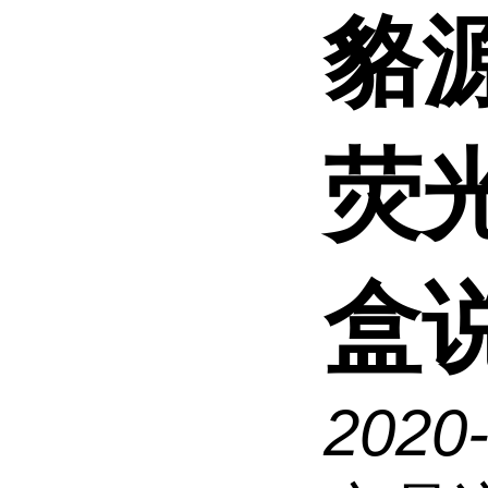
貉
荧
盒
2020-