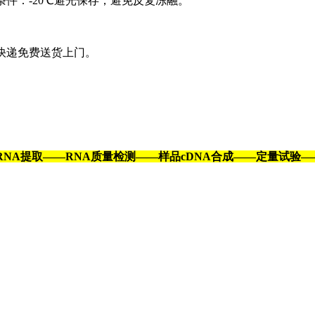
条件：
-20℃避光保存，避免反复冻融。
快递免费送货上门。
RNA提取——RNA质量检测——样品cDNA合成——定量试验