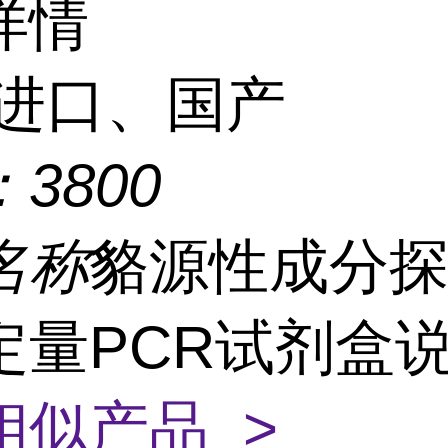
详情
进口、国产
：
3800
名称
貉源性成分
定量PCR试剂盒
相似产品 >