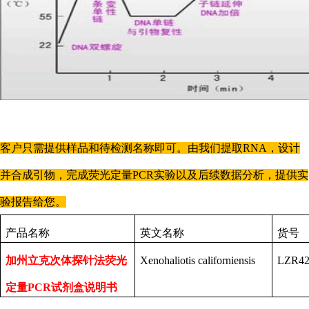
客户只需提供样品和待检测名称即可。由我们提取
RNA，设计
并合成引物，完成荧光定量PCR实验以及后续数据分析，提供实
验报告给您。
产品名称
英文名称
货号
加州立克次体探针法荧光
Xenohaliotis californiensis
LZR42
定量PCR试剂盒说明书