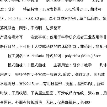
途：研究
特征特性：TSA培养基，30℃培养24 h，菌体杆
状，0.6-0.7 μm × 3.0-8.2 μm，单个或成对排列，革兰氏阳性。菌
落乳脂色，圆形，不透明，边缘整齐。
产品名毛木耳
注意事项：仅用于科学研究或者工业应用等非
医疗目的，不可用于人类或动物的临床诊断或，非药用，非食用
拉丁属名：Auricularia
种名加词：polytricha (Mont.) Sacc.
模式菌株：非模式菌株
主要用途：研究；教学
具体
用途：
特征特性：子实体一般较大, 胶质，浅圆盘形、耳形或
不规则形，直径2-15 cm，有明显基部，无柄，基部稍皱，新鲜
时软，干后收缩。子实层生里面，平滑或稍有皱纹，紫灰色，后
变黑色。外面有较长绒毛，无色，仅基部褐色，长400-