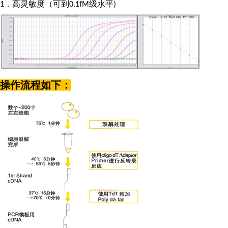
．高灵敏度（可到
级水平
1
0.1fM
)
操作流程如下：