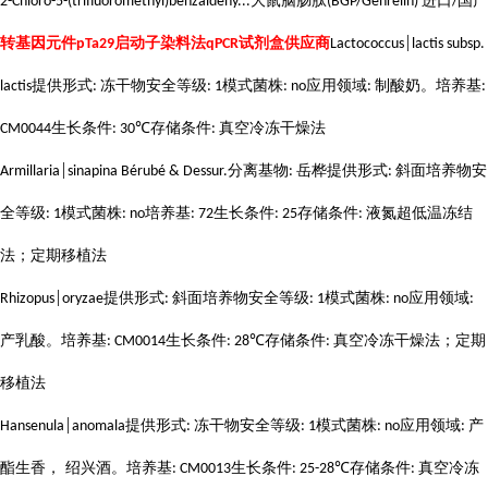
大鼠脑肠肽
进口
国产
2-Chloro-5-(trifluoromethyl)benzaldehy...
(BGP/Gehrelin)
/
转基因元件
启动子染料法
试剂盒供应商
pTa29
qPCR
Lactococcus│lactis subsp.
提供形式
冻干物安全等级
模式菌株
应用领域
制酸奶。培养基
lactis
:
: 1
: no
:
:
生长条件
存储条件
真空冷冻干燥法
CM0044
: 30℃
:
分离基物
岳桦提供形式
斜面培养物安
Armillaria│sinapina Bérubé & Dessur.
:
:
全等级
模式菌株
培养基
生长条件
存储条件
液氮超低温冻结
: 1
: no
: 72
: 25
:
法；定期移植法
提供形式
斜面培养物安全等级
模式菌株
应用领域
Rhizopus│oryzae
:
: 1
: no
:
产乳酸。培养基
生长条件
存储条件
真空冷冻干燥法；定期
: CM0014
: 28℃
:
移植法
提供形式
冻干物安全等级
模式菌株
应用领域
产
Hansenula│anomala
:
: 1
: no
:
酯生香， 绍兴酒。培养基
生长条件
存储条件
真空冷冻
: CM0013
: 25-28℃
: