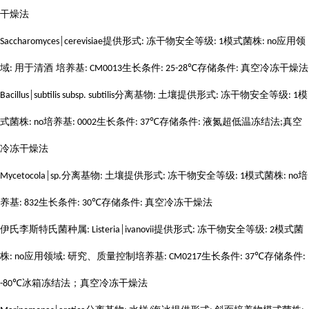
干燥法
提供形式
冻干物安全等级
模式菌株
应用领
Saccharomyces│cerevisiae
:
: 1
: no
域
用于清酒 培养基
生长条件
存储条件
真空冷冻干燥法
:
: CM0013
: 25-28℃
:
分离基物
土壤提供形式
冻干物安全等级
模
Bacillus│subtilis subsp. subtilis
:
:
: 1
式菌株
培养基
生长条件
存储条件
液氮超低温冻结法
真空
: no
: 0002
: 37℃
:
;
冷冻干燥法
分离基物
土壤提供形式
冻干物安全等级
模式菌株
培
Mycetocola│sp.
:
:
: 1
: no
养基
生长条件
存储条件
真空冷冻干燥法
: 832
: 30℃
:
伊氏李斯特氏菌种属
提供形式
冻干物安全等级
模式菌
: Listeria│ivanovii
:
: 2
株
应用领域
研究、质量控制培养基
生长条件
存储条件
: no
:
: CM0217
: 37℃
:
冰箱冻结法；真空冷冻干燥法
-80℃