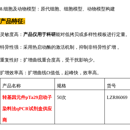
细胞及动物模型：原代细胞、细胞模型、动物模型构建
8.
产品特征
:
灵敏度高：
产品仅用于科研
能对低拷贝或多样性模板进行定量。
特异性强：采用热启动酶的激活机制，抑制非特异性扩增
。
重复性好：扩增曲线重合度高，受干扰影响少。
扩增效率高：扩增曲线
值低，起峰快，效率高。
Ct
产品名称
规格
货号
转基因元件pTa29启动子
50次
LZR86069
染料法qPCR试剂盒供应
商