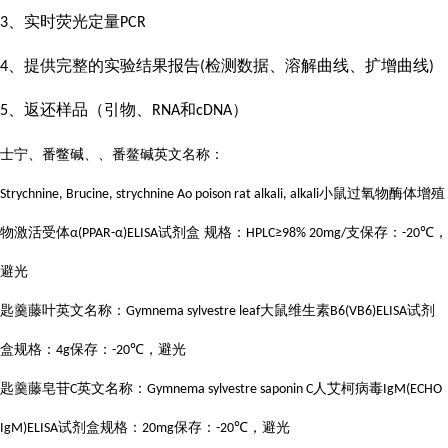
、实时荧光定量
3
PCR
、提供完整的实验结果报告
检测数据、溶解曲线、扩增曲线
4
(
)
、返还样品（引物、
和
）
5
RNA
cDNA
士宁、番鳖碱、、番鳌碱英文名称：
小鼠过氧物酶体增殖
Strychnine, Brucine, strychnine Ao poison rat alkali, alkali
物激活受体
试剂盒 规格：
支保存：
，
α(PPAR-α)ELISA
HPLC≥98% 20mg/
-20℃
避光
匙羹藤叶英文名称：
大鼠维生素
试剂
Gymnema sylvestre leaf
B6(VB6)ELISA
盒规格：
保存：
，避光
4g
-20℃
匙羹藤皂苷
英文名称：
人艾柯病毒
C
Gymnema sylvestre saponin C
IgM(ECHO
试剂盒规格：
保存：
，避光
IgM)ELISA
20mg
-20℃