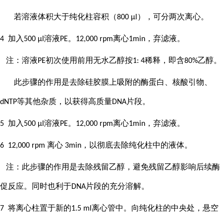
若溶液体积大于纯化柱容积（
），可分两次离心。
800 μl
加入
溶液
。
离心
，弃滤液。
4
500 μl
PE
12,000 rpm
1min
注：溶液
初次使用前用无水乙醇按
稀释，即含
乙醇。
PE
1: 4
80%
此步骤的作用是去除硅胶膜上吸附的酶蛋白、核酸引物、
等其他杂质，以获得高质量
片段。
dNTP
DNA
加入
溶液
。
离心
，弃滤液。
5
500 μl
PE
12,000 rpm
1min
离心
，以彻底去除纯化柱中的液体。
6 12,000 rpm
3min
注：此步骤的作用是去除残留乙醇，避免残留乙醇影响后续酶
促反应。同时也利于
片段的充分溶解。
DNA
将离心柱置于新的
离心管中。向纯化柱的中央处，悬空
7
1.5 ml