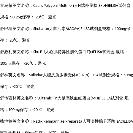
首乌藤英文名称：
人
端外显肽
试剂盒
Caulis Polygoni Multiflori
N
(Ext-N)ELISA
规格：
保存：
，避光
0.25g
-20℃
舒巴坦英文名称：
大鼠活素
试剂盒规格：
保
Shubatan
A(ACV-A)ELISA
100mg
存：
，避光
-20℃
舒必利英文名称：
人心肌特异性肌钙蛋白
试剂盒 规格：
Shu Bili
T(c)ELISA
保存：
，避光
100mg
-20℃
舒林英文名称：
人糖皮质激素受体
试剂盒规格：
Sulindac
α(GR-α)ELISA
50mg
保存：
，避光
-20℃
舒他西林英文名称：
大鼠高铁血红蛋白
试剂盒 规
Sultamicillin
(MHB)ELISA
格：
保存：
，避光
100mg
-20℃
熟地黄英文名称：
人可溶性腺苷环酶
Radix Rehmanniae Preparata
(sAC)ELISA
试剂盒规格：
保存：
，避光