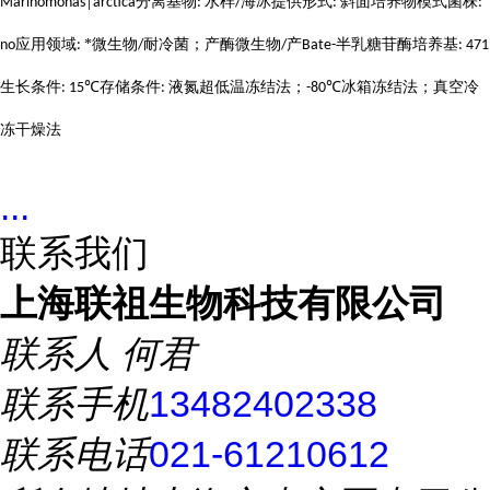
分离基物
水样
海冰提供形式
斜面培养物模式菌株
Marinomonas│arctica
:
/
:
:
应用领域
*微生物
耐冷菌；产酶微生物
产
半乳糖苷酶培养基
no
:
/
/
Bate-
: 471
生长条件
存储条件
液氮超低温冻结法；
冰箱冻结法；真空冷
: 15℃
:
-80℃
冻干燥法
...
联系我们
上海联祖生物科技有限公司
联系人
何君
联系手机
13482402338
联系电话
021-61210612