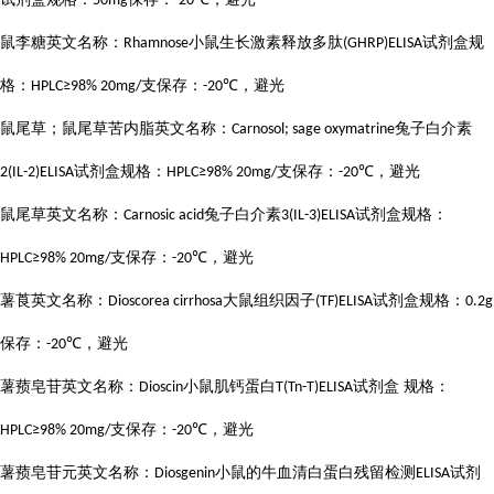
50mg
-20℃
鼠李糖英文名称：
小鼠生长激素释放多肽
试剂盒规
Rhamnose
(GHRP)ELISA
格：
支保存：
，避光
HPLC≥98% 20mg/
-20℃
鼠尾草；鼠尾草苦内脂英文名称：
兔子白介素
Carnosol; sage oxymatrine
试剂盒规格：
支保存：
，避光
2(IL-2)ELISA
HPLC≥98% 20mg/
-20℃
鼠尾草英文名称：
兔子白介素
试剂盒规格：
Carnosic acid
3(IL-3)ELISA
支保存：
，避光
HPLC≥98% 20mg/
-20℃
薯莨英文名称：
大鼠组织因子
试剂盒规格：
Dioscorea cirrhosa
(TF)ELISA
0.2g
保存：
，避光
-20℃
薯蓣皂苷英文名称：
小鼠肌钙蛋白
试剂盒 规格：
Dioscin
T(Tn-T)ELISA
支保存：
，避光
HPLC≥98% 20mg/
-20℃
薯蓣皂苷元英文名称：
小鼠的牛血清白蛋白残留检测
试剂
Diosgenin
ELISA