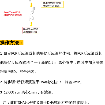
操作方法：
确定
反应液或其他酶促反应液的体积。将
反应液或其
1
PCR
PCR
他酶促反应液转移至一个新的
离心管中，向其中加入等体
1.5 ml
积溶液
。混合均匀。
BD
将步骤
所获溶液置于
纯化柱中，静置
。
2
1
DNA
2min
离心
，弃滤液。
3 12,000 rpm
1min
注：此时
片段被吸附于
纯化柱中的硅胶膜上。
DNA
DNA