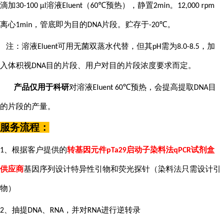
滴加
溶液
（
预热），静置
。
30-100 μl
Eluent
60℃
2min
12,000 rpm
离心
，管底即为目的
片段。贮存于
。
1min
DNA
-20℃
注：溶液
可用无菌双蒸水代替，但其
需为
，加
Eluent
pH
8.0-8.5
入体积视
目的片段、用户对目的片段浓度要求而定。
DNA
产品仅用于科研
对溶液
预热，会提高提取
目
Eluent 60℃
DNA
的片段的产量。
服务流程：
、根据客户提供的
转基因元件
启动子染料法
试剂盒
1
pTa29
qPCR
供应商
基因序列设计特异性引物和荧光探针（染料法只需设计引
物）
、抽提
、
，并对
进行逆转录
2
DNA
RNA
RNA