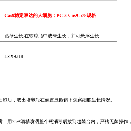
Cas9稳定表达的人细胞；PC-3-Cas9-578规格
贴壁生长,在软琼脂中成簇生长，并可悬浮生长
LZX9318
细胞后，取出培养瓶在倒置显微镜下观察细胞生长情况。
满，用
75%酒精喷洒整个瓶消毒后放到超菌台内，严格无菌操作