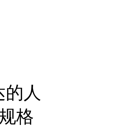
达的人
8规格