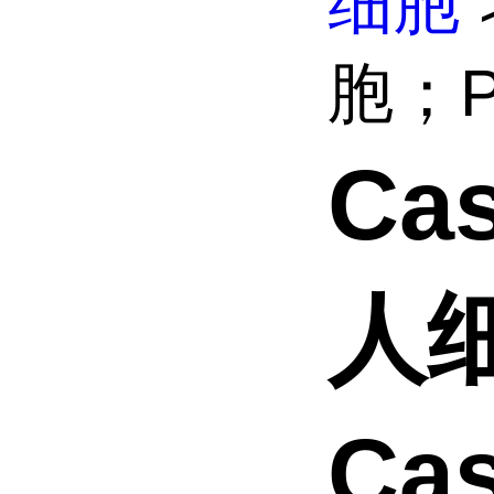
细胞
胞；PC
Ca
人细
Ca