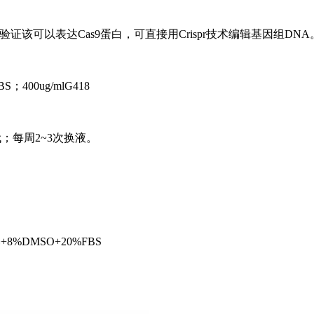
tting验证该可以表达Cas9蛋白，可直接用Crispr技术编辑基因组DNA
BS；400ug/mlG418
6传代；每周2~3次换液。
+8%DMSO+20%FBS