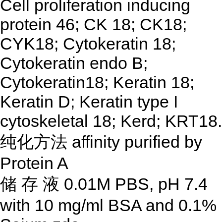
Cell proliferation inducing
protein 46; CK 18; CK18;
CYK18; Cytokeratin 18;
Cytokeratin endo B;
Cytokeratin18; Keratin 18;
Keratin D; Keratin type I
cytoskeletal 18; Kerd; KRT18.
纯化方法
affinity purified by
Protein A
储
存
液
0.01M PBS, pH 7.4
with 10 mg/ml BSA and 0.1%