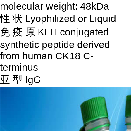
molecular weight: 48kDa
性
状
Lyophilized or Liquid
免
疫
原
KLH conjugated
synthetic peptide derived
from human CK18 C-
terminus
亚
型
IgG