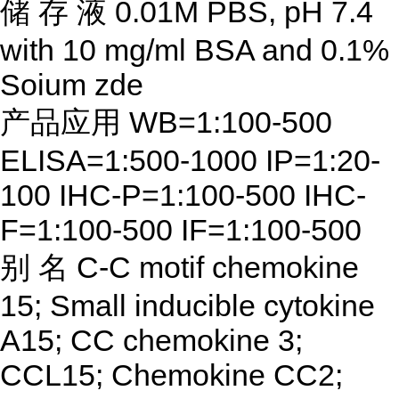
储
存
液
0.01M PBS, pH 7.4
with 10 mg/ml BSA and 0.1%
Soium zde
产品应用
WB=1:100-500
ELISA=1:500-1000 IP=1:20-
100 IHC-P=1:100-500 IHC-
F=1:100-500 IF=1:100-500
别
名
C-C motif chemokine
15; Small inducible cytokine
A15; CC chemokine 3;
CCL15; Chemokine CC2;