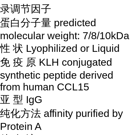
录调节因子
蛋白分子量
predicted
molecular weight: 7/8/10kDa
性
状
Lyophilized or Liquid
免
疫
原
KLH conjugated
synthetic peptide derived
from human CCL15
亚
型
IgG
纯化方法
affinity purified by
Protein A