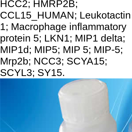
HCC2; HMRP2B;
CCL15_HUMAN; Leukotactin
1; Macrophage inflammatory
protein 5; LKN1; MIP1 delta;
MIP1d; MIP5; MIP 5; MIP-5;
Mrp2b; NCC3; SCYA15;
SCYL3; SY15.