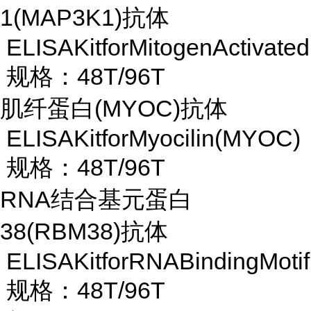
1(MAP3K1)抗体
ELISAKitforMitogenActivate
规格：48T/96T
肌纤蛋白
(MYOC)抗体
ELISAKitforMyocilin(MYOC)
规格：48T/96T
RNA结合基元蛋白
38(RBM38)抗体
ELISAKitforRNABindingMoti
规格：48T/96T