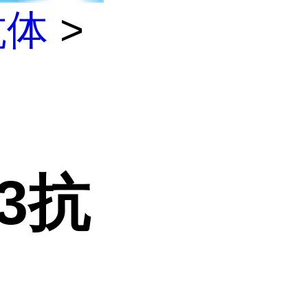
抗体
>
3抗