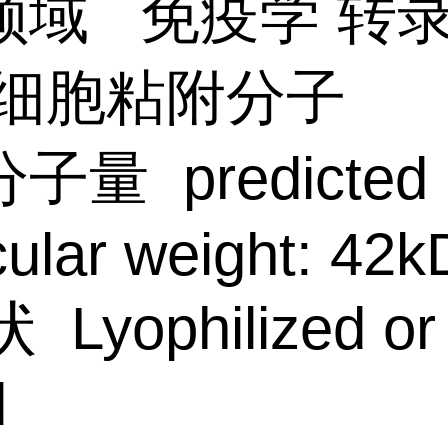
领域
免疫学
转
细胞粘附分子
分子量
predicted
ular weight: 42k
状
Lyophilized or
d