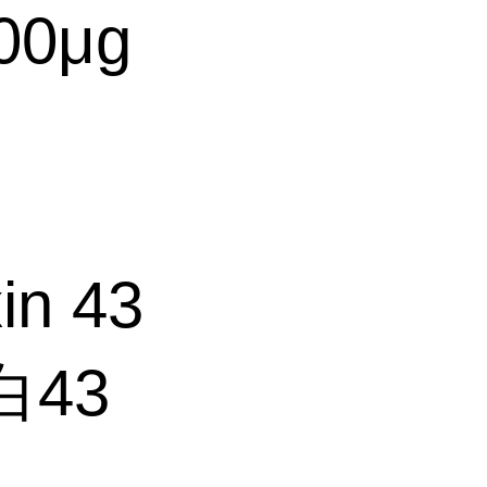
00μg
in 43
白
43