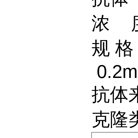
浓
规
格
0.2m
抗体
克隆