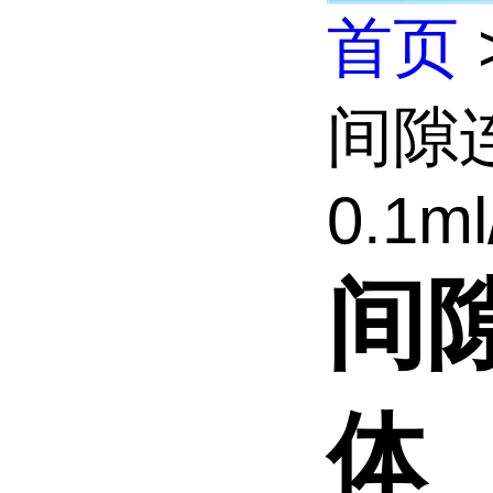
首页
间隙
0.1ml
间
体