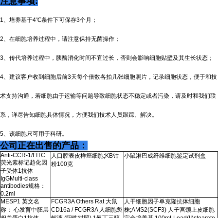
注意事项:
1、培养基于4℃条件下可保存3个月；
2、在细胞培养过程中，请注意保持无菌操作；
3、传代培养过程中，胰酶消化时间不宜过长，否则会影响细胞贴壁及其生长状态；
4、建议客户收到细胞后前3天每个倍数各拍几张细胞照片，记录细胞状态，便于和技
术支持沟通，若细胞由于运输等问题导致细胞状态不稳定或者污染，请及时和我们联
系，详尽告知细胞具体情况，方便我们技术人员跟踪、解决。
5、该细胞只可用于科研。
公司正在出售的产品：
Anti-CCR-1/FITC
人口腔表皮样癌细胞
;KB
钴
小鼠淋巴成纤维细胞鉴定试剂盒
荧光素标记趋化因
粉
100
克
子受体
1
抗体
IgGMulti-class
antibodies
规格：
0.2ml
MESP1
英文名
FCGR3A Others Rat
大鼠
人干细胞因子单克隆抗体细胞
称： 心发育中胚层
CD16a / FCGR3A
人细胞裂
株
;AMS2(SCF3)
人子宫颈上皮细胞