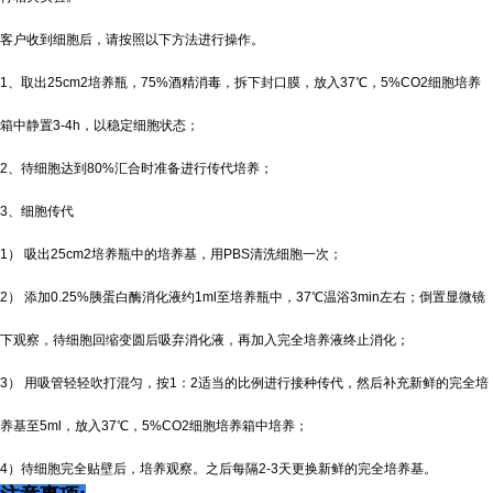
客户收到细胞后，请按照以下方法进行操作。
1、取出25cm2培养瓶，75%酒精消毒，拆下封口膜，放入37℃，5%CO2细胞培养
箱中静置3-4h，以稳定细胞状态；
2、待细胞达到80%汇合时准备进行传代培养；
3、细胞传代
1） 吸出25cm2培养瓶中的培养基，用PBS清洗细胞一次；
2） 添加0.25%胰蛋白酶消化液约1ml至培养瓶中，37℃温浴3min左右；倒置显微镜
下观察，待细胞回缩变圆后吸弃消化液，再加入完全培养液终止消化；
3） 用吸管轻轻吹打混匀，按1：2适当的比例进行接种传代，然后补充新鲜的完全培
养基至5ml，放入37℃，5%CO2细胞培养箱中培养；
4）待细胞完全贴壁后，培养观察。之后每隔2-3天更换新鲜的完全培养基。