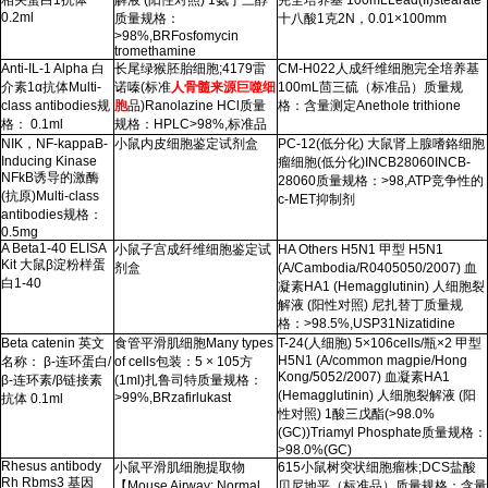
相关蛋白
1
抗体
解液
(
阳性对照
) 1
氨丁三醇
完全培养基
100mLLead(II)stearate
0.2ml
质量规格：
十八酸
1
克
2N
，
0.01
×
100mm
>98%,BRFosfomycin
tromethamine
Anti-IL-1 Alpha
白
长尾绿猴胚胎细胞
;4179
雷
CM-H022
人成纤维细胞完全培养基
介素
1
α抗体
Multi-
诺嗪
(
标准
人骨髓来源巨噬细
100mL
茴三硫（标准品）质量规
class antibodies
规
胞
品
)Ranolazine HCl
质量
格：含量测定
Anethole trithione
格：
0.1ml
规格：
HPLC>98%,
标准品
NIK
，
NF-kappaB-
小鼠内皮细胞鉴定试剂盒
PC-12(
低分化
)
大鼠肾上腺嗜鉻细胞
Inducing Kinase
瘤细胞
(
低分化
)INCB28060INCB-
NFkB
诱导的激酶
28060
质量规格：
>98,ATP
竞争性的
(
抗原
)Multi-class
c-MET
抑制剂
antibodies
规格：
0.5mg
A Beta1-40 ELISA
小鼠子宫成纤维细胞鉴定试
HA Others H5N1
甲型
H5N1
Kit
大鼠β淀粉样蛋
剂盒
(A/Cambodia/R0405050/2007)
血
白
1-40
凝素
HA1 (Hemagglutinin)
人细胞裂
解液
(
阳性对照
)
尼扎替丁质量规
格：
>98.5%,USP31Nizatidine
Beta catenin
英文
食管平滑肌细胞
Many types
T-24(
人细胞
) 5
×
106cells/
瓶×
2
甲型
H5N1 (A/common magpie/Hong
名称： β
-
连环蛋白
/
of cells
包装：
5
×
105
方
Kong/5052/2007)
血凝素
HA1
β
-
连环素
/
β链接素
(1ml)
扎鲁司特质量规格：
(Hemagglutinin)
人细胞裂解液
(
阳
>99%,BRzafirlukast
抗体
0.1ml
性对照
) 1
酸三戊酯
(>98.0%
(GC))Triamyl Phosphate
质量规格：
>98.0%(GC)
Rhesus antibody
小鼠平滑肌细胞提取物
615
小鼠树突状细胞瘤株
;DCS
盐酸
Rh Rbms3
基因
【
Mouse Airway: Normal
贝尼地平（标准品）质量规格：含量