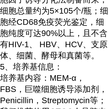
细胞总量约为
5
×
105
个
/
瓶；细
胞经
CD68
免疫荧光鉴定，细
胞纯度可达
90%
以上，且不含
有
HIV-1
、
HBV
、
HCV
、支原
体、细菌、酵母和真菌等。
5、培养基信息：
培养基内容：
MEM-
α，
FBS
，巨噬细胞诱导添加剂，
Penicillin
，
Streptomycin
等；