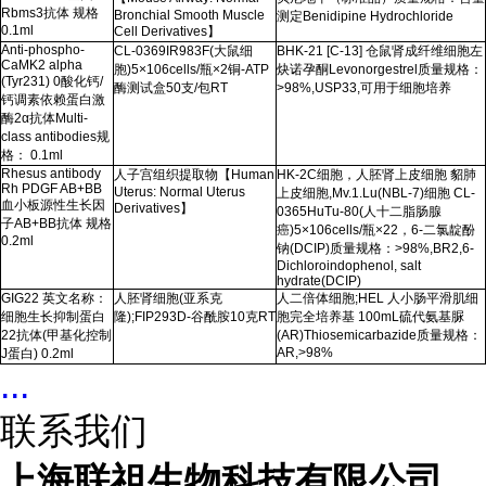
Rbms3
抗体 规格
Bronchial Smooth Muscle
测定
Benidipine Hydrochloride
0.1ml
Cell Derivatives
】
Anti-phospho-
CL-0369IR983F(
大鼠细
BHK-21 [C-13]
仓鼠肾成纤维细胞左
CaMK2 alpha
胞
)5
×
106cells/
瓶×
2
铜
-ATP
炔诺孕酮
Levonorgestrel
质量规格：
(Tyr231) 0
酸化钙
/
酶测试盒
50
支
/
包
RT
>98%,USP33,
可用于细胞培养
钙调素依赖蛋白激
酶
2
α抗体
Multi-
class antibodies
规
格：
0.1ml
Rhesus antibody
人子宫组织提取物【
Human
HK-2C
细胞，人胚肾上皮细胞 貂肺
Rh PDGF AB+BB
Uterus: Normal Uterus
上皮细胞
,Mv.1.Lu(NBL-7)
细胞
CL-
血小板源性生长因
Derivatives
】
0365HuTu-80(
人十二脂肠腺
子
AB+BB
抗体 规格
癌
)5
×
106cells/
瓶×
22
，
6-
二氯靛酚
0.2ml
钠
(DCIP)
质量规格：
>98%,BR2,6-
Dichloroindophenol,
salt
hydrate(DCIP)
GIG22
英文名称：
人胚肾细胞
(
亚系克
人二倍体细胞
;HEL
人小肠平滑肌细
细胞生长抑制蛋白
隆
);FIP293D-
谷酰胺
10
克
RT
胞完全培养基
100mL
硫代氨基脲
22
抗体
(
甲基化控制
(AR)Thiosemicarbazide
质量规格：
AR,>98%
J
蛋白
) 0.2ml
...
联系我们
上海联祖生物科技有限公司