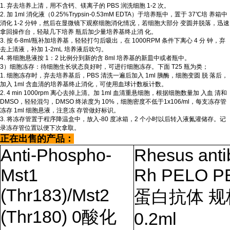
1. 弃去培养上清，用不含钙、镁离子的 PBS 润洗细胞 1-2 次。
2. 加 1ml 消化液（0.25%Trypsin-0.53mM EDTA）于培养瓶中，置于 37℃培 养箱中
消化 1-2 分钟，然后在显微镜下观察细胞消化情况，若细胞大部分 变圆并脱落，迅速
拿回操作台，轻敲几下培养 瓶后加少量培养基终止消 化。
3. 按 6-8ml/瓶补加培养基，轻轻打匀后吸出，在 1000RPM 条件下离心 4 分 钟，弃
去上清液，补加 1-2mL 培养液后吹匀。
4. 将细胞悬液按 1：2 比例分到新的含 8ml 培养基的新皿中或者瓶中。
3）细胞冻存：待细胞生长状态良好时，可进行细胞冻存。下面 T25 瓶为类；
1. 细胞冻存时，弃去培养基后，PBS 清洗一遍后加入 1ml 胰酶，细胞变圆 脱 落后，
加入 1ml 含血清的培养基终止消化，可使用血球计数板计数。
2. 4 min 1000rpm 离心去掉上清。加 1ml 血清重悬细胞，根据细胞数量加 入血 清和
DMSO，轻轻混匀，DMSO 终浓度为 10%，细胞密度不低于1x106/ml，每支冻存管
冻存 1ml 细胞悬液，注意冻 存管做好标识。
3. 将冻存管置于程序降温盒中，放入-80 度冰箱，2 个小时以后转入液氮灌储存。记
录冻存管位置以便下次拿取。
正在出售的产品：
Anti-Phospho-
Rhesus anti
Mst1
Rh PELO P
(Thr183)/Mst2
蛋白抗体 规
(Thr180) 0
酸化
0.2ml