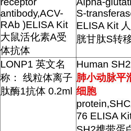
receptor
Alpha-gluta
antibody,ACV-
S-transferas
RAb )ELISA Kit
ELISA Kit
人
大鼠活化素
A
受
胱甘肽
S
转
体抗体
LONP1
英文名
Human SH2
称： 线粒体离子
肺小动脉平
肽酶
1
抗体
0.2ml
细胞
protein,SHC
76 ELISA Ki
SH2
携带蛋