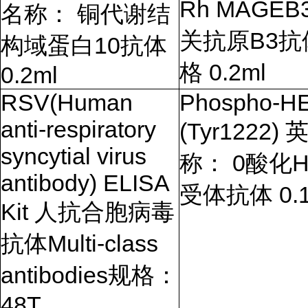
Rh MAGEB
名称： 铜代谢结
关抗原
B3
抗
构域蛋白
10
抗体
格
0.2ml
0.2ml
RSV(Human
Phospho-H
anti-respiratory
(Tyr1222)
syncytial virus
称：
0
酸化
H
antibody) ELISA
受体抗体
0.
Kit
人抗合胞病毒
抗体
Multi-class
antibodies
规格：
48T