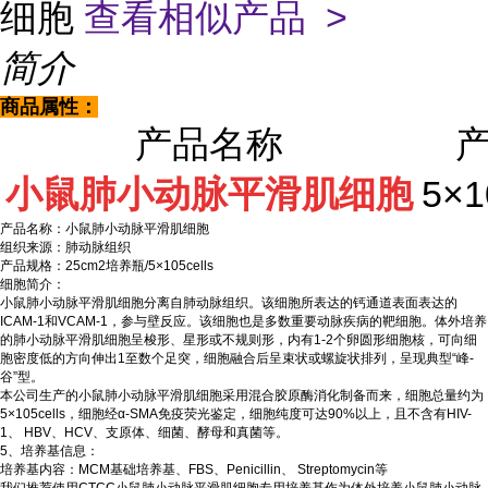
细胞
查看相似产品 >
简介
商品属性：
产品名称
小鼠肺小动脉平滑肌细胞
5×
产品名称：小鼠肺小动脉平滑肌细胞
组织来源：肺动脉组织
产品规格：25cm2培养瓶/5×105cells
细胞简介：
小鼠肺小动脉平滑肌细胞分离自肺动脉组织。该细胞所表达的钙通道表面表达的
ICAM-1和VCAM-1，参与壁反应。该细胞也是多数重要动脉疾病的靶细胞。体外培养
的肺小动脉平滑肌细胞呈梭形、星形或不规则形，内有1-2个卵圆形细胞核，可向细
胞密度低的方向伸出1至数个足突，细胞融合后呈束状或螺旋状排列，呈现典型“峰-
谷”型。
本公司生产的小鼠肺小动脉平滑肌细胞采用混合胶原酶消化制备而来，细胞总量约为
5×105cells，细胞经α-SMA免疫荧光鉴定，细胞纯度可达90%以上，且不含有HIV-
1、 HBV、HCV、支原体、细菌、酵母和真菌等。
5、培养基信息：
培养基内容：MCM基础培养基、FBS、Penicillin、 Streptomycin等