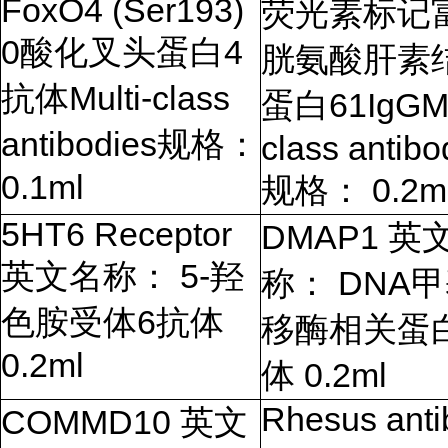
FoxO4 (Ser193)
荧光素标记
0
酸化叉头蛋白
4
胱氨酸肝素
抗体
Multi-class
蛋白
61IgGMu
antibodies
规格：
class antibo
0.1ml
规格：
0.2m
5HT6 Receptor
DMAP1
英
英文名称：
5-
羟
称：
DNA
甲
色胺受体
6
抗体
移酶相关蛋
0.2ml
体
0.2ml
Rhesus anti
COMMD10
英文