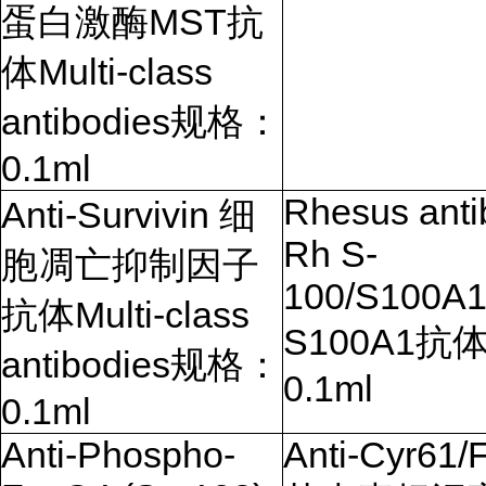
蛋白激酶
MST
抗
体
Multi-class
antibodies
规格：
0.1ml
Rhesus anti
Anti-Survivin
细
Rh S-
胞凋亡抑制因子
100/S100A
抗体
Multi-class
S100A1
抗体
antibodies
规格：
0.1ml
0.1ml
Anti-Phospho-
Anti-Cyr61/