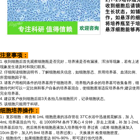
注意事项：
1. 收到细胞后首先观察细胞瓶是否完好，培养液是否有漏液、浑浊等现象，若有上述
现象发生请及时和我们联系。
2. 仔细阅读细胞说明书，了解细胞相关信息，如细胞形态、所用培养基、血清比例、
所需细胞因子等。
3. 请客户用相同条件的培养基用于细胞培养。培养瓶内多余的培养基可收集备用，细
胞传代时可以一定比例和客户自备的培养基混合，使细胞逐渐适应培养条件;建议使用
完全培养基。
4. 建议客户收到细胞后前3天各拍几张细胞照片，记录细胞状态。
5. 该细胞只能用于科研。
细胞培养操作：
1）复苏细胞：将含有 1mL 细胞悬液的冻存管在 37℃水浴中迅速摇晃解冻，加 入
4mL 培养基混合均 匀。在 1000RPM 条件下离心 4 分钟，弃去上清液，补 加 1-2mL
培养基后吹匀。然后将所有细胞悬液加入培养瓶中培 养过夜（或将 细胞悬液加入
10cm 皿中，加入约 8ml 培养基，培养过夜）。 天换液并 检查细胞密度。
2）细胞传代：如果细胞密度达 80%-90%，即可进行传代培养。