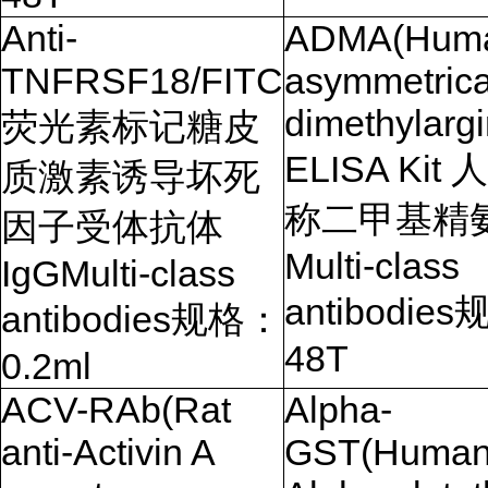
Anti-
ADMA(Hum
TNFRSF18/FITC
asymmetrica
dimethylargi
荧光素标记糖皮
ELISA Kit
人
质激素诱导坏死
称二甲基精
因子受体抗体
Multi-class
IgGMulti-class
antibodies
antibodies
规格：
48T
0.2ml
ACV-RAb(Rat
Alpha-
anti-Activin A
GST(Huma